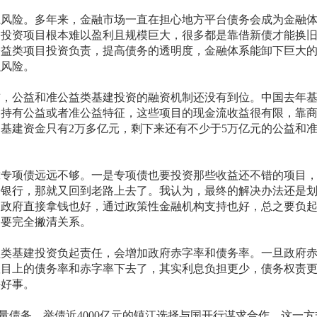
险。多年来，金融市场一直在担心地方平台债务会成为金融体
的投资项目根本难以盈利且规模巨大，很多都是靠借新债才能换
公益类项目投资负责，提高债务的透明度，金融体系能卸下巨大
融风险。
公益和准公益类基建投资的融资机制还没有到位。中国去年基建
目持有公益或者准公益特征，这些项目的现金流收益很有限，靠
基建资金只有2万多亿元，剩下来还有不少于5万亿元的公益和
项债远远不够。一是专项债也要投资那些收益还不错的项目，
子银行，那就又回到老路上去了。我认为，最终的解决办法还是
，政府直接拿钱也好，通过政策性金融机构支持也好，总之要负
则要完全撇清关系。
基建投资负起责任，会增加政府赤字率和债务率。一旦政府赤
账目上的债务率和赤字率下去了，其实利息负担更少，债务权责
件好事。
务，举债近4000亿元的镇江选择与国开行谋求合作。这一方