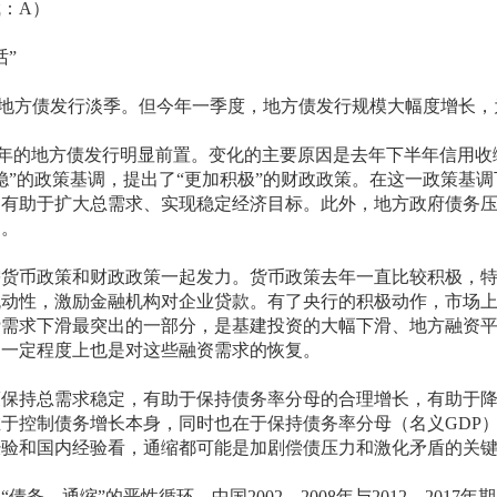
：A）
”
方债发行淡季。但今年一季度，地方债发行规模大幅度增长，
的地方债发行明显前置。变化的主要原因是去年下半年信用收
稳”的政策基调，提出了“更加积极”的财政政策。在这一政策基
，有助于扩大总需求、实现稳定经济目标。此外，地方政府债务
助。
币政策和财政政策一起发力。货币政策去年一直比较积极，特
流动性，激励金融机构对企业贷款。有了央行的积极动作，市场
贷需求下滑最突出的一部分，是基建投资的大幅下滑、地方融资
，一定程度上也是对这些融资需求的恢复。
持总需求稳定，有助于保持债务率分母的合理增长，有助于降
于控制债务增长本身，同时也在于保持债务率分母（名义GDP
经验和国内经验看，通缩都可能是加剧偿债压力和激化矛盾的关
―通缩”的恶性循环。中国2002―2008年与2012―2017