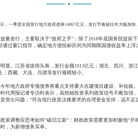
示，一季度全国发行地方政府债券14067亿元，发行节奏较往年大幅加快，同
发行，主要取决于“政府之手”：除了2018年底国务院提前下达
部通过窗口指导，确定地方债投标区间为同期限国债收益率上浮25B
显。江苏省拔得头筹，发行金额1013亿元；湖北、四川、浙
以上；西藏、大连、兵团等发行规模较小。
，今年地方政府专项债券将重点支持重大在建项目建设、补短板
受时代周报记者专访时表示，虽然稳投资系列政策信号不断加强
是突出问题：“符合现行政策法规要求的合理资金安排，远不足
调整应思考如何“破旧立新”：财政政策需要更加积极地“开前
同时，为新增债务买单。