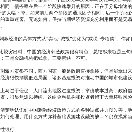
实相同，债务率在后一个阶段快速攀升的原因，正在于分母增速
胀因子的大幅下降。如果前后两个阶段的通胀因子相同，后一个阶段
量的重重迷雾。无论如何，保持当期经济资源充分利用而不是无
力。
经济的具体方式从“卖地+城投”变化为“减税+专项债”。你如
较突出时，中国的经济刺激政策很有特色，总结起来就是三句
大；三是金融机构把钱拿。三要素缺一不可。
激方案很不同，西方国家一般是政府直接拿钱，但是能拿出来
，经济很快摆脱低迷局面，诸多基建投资对推动中国的城市化建
马过于仓促，人口流出地区过度投资；举债成本过高，政府借
投资，很显然难以持续。这给金融机构和投资者留下大量坏账风
楚地认识到中国刺激经济政策方式的各种缺点并力图改善，地
务如何处理、用什么方式弥补基础设施建设融资缺口？仍在摸索
性银行