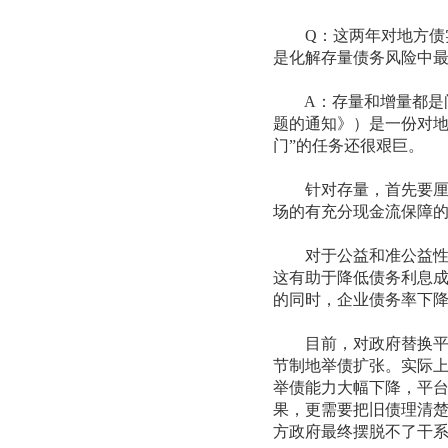
Q：这两年对地方债实
是化解存量债务风险中
A：存量和增量都是问
题的通知》）是一份对地
门”的任务还很艰巨。
针对存量，首先要厘清
场的有充分现金流保障
对于公益和准公益性质
这有助于降低债务利息
的同时，企业债务率下
目前，对政府替换平台
节制地举债扩张。实际
举债能力大幅下降，平
果，更需要把旧债理清
方政府最终摆脱不了干