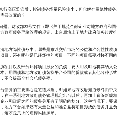
行高压监管后，控制债务增量风险较小，但化解存量隐性债务
最需要改变的？
题。财政部23号文件（即《关于规范金融企业对地方政府和国
方政府债务严格管理的规定。出台后堵上了地方政府债务过度扩张
地方隐性债务中，哪些是难以交给市场的公益和准公益性质项
的项目，还有哪些是已经坏掉的项目—不同的项目需要对接不同
项目以及部分坏掉项目涉及的负债，要大胆及时地将其纳入公
成本。用国债和地方政府债替换平台公司的贷款或者其他各种形
降，不会提高全社会总债务率。
债务的主要担心是道德风险，即如果地方政府知道最终由中央
上，在一系列地方政府债务管理规定出台以后，再加上资管新规
台企业和政府之间的债务关系有了明确的划分。这种情况下，要
楚，地方平台如果还有大量公益和准公益类项目形成的债务并且
系，这才是真正的道德风险源泉。