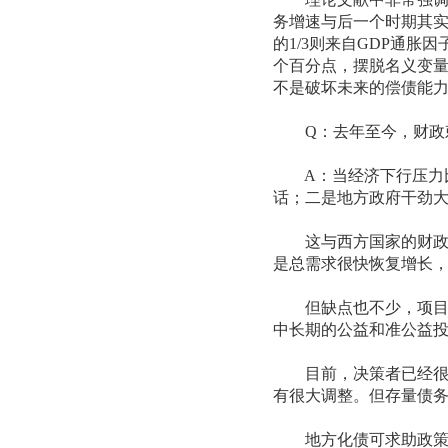
务增速与后一个时期其
的1/3则来自GDP通
个百分点，摆脱名义变
不是破坏未来的偿债能
Q：去年至今，财政刺激
A：当经济下行压力比
话；二是地方政府干劲
这与西方国家的财政刺
是总需求很快恢复增长
但缺点也不少，项目上
中长期的公益和准公益
目前，决策者已经很清
有很大调整。但存量债
地方化债可求助政策