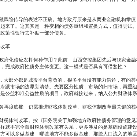
风险传导的表述不正确。地方政府原来是从商业金融机构举债
接起来了。这其实是一种变相的债务重组和置换方式，值得尝试
过政策性银行去补贴一部分债务。
改革
府化债应发挥何种作用？此前，山西交控集团先后与18家金融
移，完成政府性债务主体变更。这一模式是否具有可借鉴性？
大部分都是城投平台背负的，很多平台没有能力偿还，有的甚
政府跟市场的边界划清楚。先要区分性质，市场的归市场，再重
果是公益和准公益性质的项目，政府就接过来，纳入公共财政体
再度膨胀，仍需推进财税体制改革。财税体制改革最关键的核
税体制改革。按《国务院关于加强地方政府性债务管理的意见
这样就不完全跟财税体制改革有关系，更多涉及的是基础设施建
地方可以多做基建，哪些地方不能多做基建。那些人口流入的地